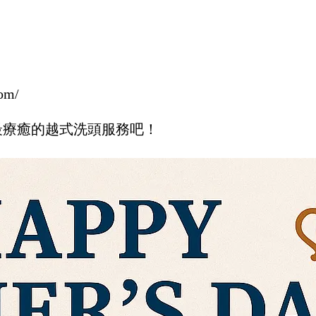
om/
最療癒的越式洗頭服務吧！