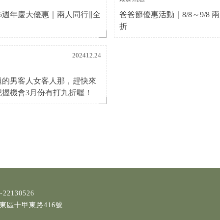
 11/5週年慶大優惠｜兩人同行∥全
爸爸節優惠活動｜8/8～9/8 
折
202412.24
過的男客人女客人那，趕快來
把握機會3月份有打九折喔！
-22130526
東區十甲東路416號